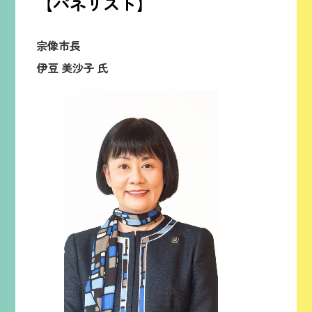
【
パネリスト】
宗像市長
伊豆 美沙子 氏